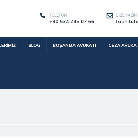
TELEFON
BIZE YAZIN
+90 534 245 07 66
fatih.tuf
LERIMIZ
BLOG
BOŞANMA AVUKATI
CEZA AVUKAT