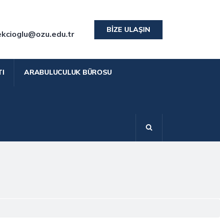
BIZE ULAŞIN
ekcioglu@ozu.edu.tr
I
ARABULUCULUK BÜROSU