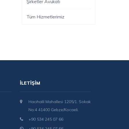
Şirketler Avukatı
Tüm Hizmetlerimiz
İLETIŞIM
Hacıhalil Mahallesi 1205/1. Sokak
No:4 41400 Gebze/Kocaeli.
+90 534 245 07 66
+90 534 245 07 66