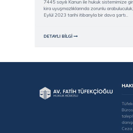
7445 sayılı Kanun ile hukuk sistemimize gi
kira uyuşmazlıklarında zorunlu arabuluculuk
Eylül 2023 tarihi itibarıyla bir dava şartı...
DETAYLI BILGI
HAK
Tüfek
Büros
talep
danış
Ceza 