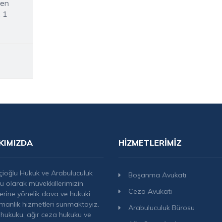
ren
, 1
KIMIZDA
HIZMETLERIMIZ
çioğlu Hukuk ve Arabuluculuk
Boşanma Avukatı
u olarak müvekkillerimizin
Ceza Avukatı
lerine yönelik dava ve hukuki
manlık hizmetleri sunmaktayız.
Arabuluculuk Bürosu
hukuku, ağır ceza hukuku ve