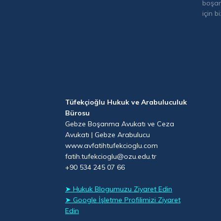
boşan
için b
Tüfekçioğlu Hukuk ve Arabuluculuk
Bürosu
Gebze Boşanma Avukatı ve Ceza
Avukatı | Gebze Arabulucu
www.avfatihtufekcioglu.com
fatih.tufekcioglu@ozu.edu.tr
+90 534 245 07 66
➤ Hukuk Blogumuzu Ziyaret Edin
➤ Google İşletme Profilimizi Ziyaret
Edin