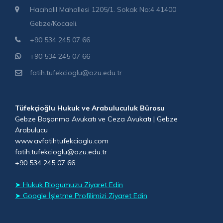
Hacıhalil Mahallesi 1205/1. Sokak No:4 41400
Gebze/Kocaeli.
+90 534 245 07 66
+90 534 245 07 66
fatih.tufekcioglu@ozu.edu.tr
Tüfekçioğlu Hukuk ve Arabuluculuk Bürosu
Gebze Boşanma Avukatı ve Ceza Avukatı | Gebze
Arabulucu
www.avfatihtufekcioglu.com
fatih.tufekcioglu@ozu.edu.tr
+90 534 245 07 66
➤ Hukuk Blogumuzu Ziyaret Edin
➤ Google İşletme Profilimizi Ziyaret Edin