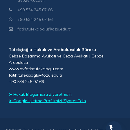
Gebze/Kocaeli.
+90 534 245 07 66
+90 534 245 07 66
fatih.tufekcioglu@ozu.edu.tr
Tüfekçioğlu Hukuk ve Arabuluculuk Bürosu
Gebze Boşanma Avukatı ve Ceza Avukatı | Gebze
Arabulucu
www.avfatihtufekcioglu.com
fatih.tufekcioglu@ozu.edu.tr
+90 534 245 07 66
➤ Hukuk Blogumuzu Ziyaret Edin
➤ Google İşletme Profilimizi Ziyaret Edin