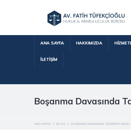
ANA SAYFA
HAKKIMIZDA
HIZMET
İLETIŞIM
Boşanma Davasında Taz
ANA SAYFA
BLOG
BOŞANMA DAVASINDA TAZMINAT NASIL 