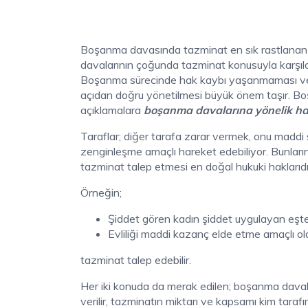
Boşanma davasında tazminat en sık rastlanan
davalarının çoğunda tazminat konusuyla karşı
Boşanma sürecinde hak kaybı yaşanmaması ve taz
açıdan doğru yönetilmesi büyük önem taşır. Boşan
açıklamalara
boşanma davalarına yönelik ha
Taraflar; diğer tarafa zarar vermek, onu maddi
zenginleşme amaçlı hareket edebiliyor. Bunların
tazminat talep etmesi en doğal hukuki haklarıdı
Örneğin;
Şiddet gören kadın şiddet uygulayan eşt
Evliliği maddi kazanç elde etme amaçlı ola
tazminat talep edebilir.
Her iki konuda da merak edilen; boşanma daval
verilir, tazminatın miktarı ve kapsamı kim tarafınd