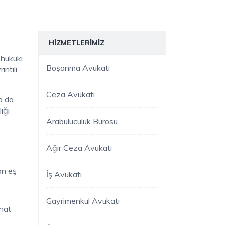
HIZMETLERIMIZ
 hukuki
Boşanma Avukatı
ntılı
Ceza Avukatı
a da
ığı
Arabuluculuk Bürosu
Ağır Ceza Avukatı
an eş
İş Avukatı
Gayrimenkul Avukatı
inat