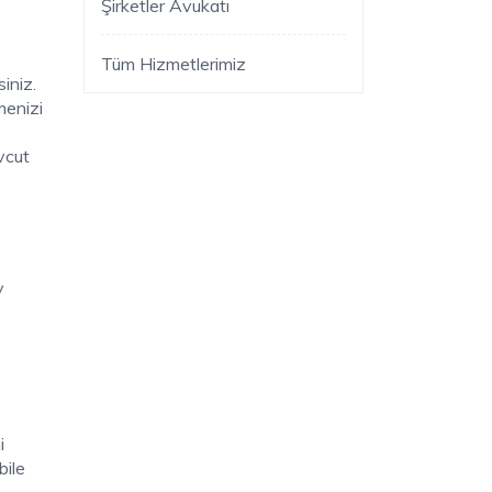
Şirketler Avukatı
Tüm Hizmetlerimiz
iniz.
menizi
vcut
y
e
i
bile