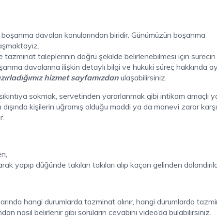
 boşanma davaları konularından biridir. Günümüzün boşanma
laşmaktayız.
minat taleplerinin doğru şekilde belirlenebilmesi için sürecin
ma davalarına ilişkin detaylı bilgi ve hukuki süreç hakkında ayrı
zırladığımız hizmet sayfamızdan
ulaşabilirsiniz.
 sıkıntıya sokmak, servetinden yararlanmak gibi intikam amaçlı y
 dışında kişilerin uğramış olduğu maddi ya da manevi zarar karşıl
r.
en,
rak yapıp düğünde takılan takıları alıp kaçan gelinden dolandırıl
arında hangi durumlarda tazminat alınır, hangi durumlarda tazm
an nasıl belirlenir gibi soruların cevabını video’da bulabilirsiniz.