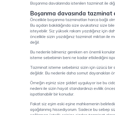
Boşanma davalarında istenilen tazminat ile diğe
Boşanma davasında tazminat 
Öncelikle boşanma tazminatları harca bağlı olma
Bu açıdan bakıldığında size avukatınız size bi
isteyebilir. Siz yüksek rakam yazdığınız için da
öncelikle sizin yazdığınız tazminat miktarı ile 
değil.
Bu nedenle bilmeniz gereken en önemli konular;
isteme sebebimin beni ne kadar etkilediğini ispa
Tazminat isteme sebebiniz sizin için üzücü bir s
değildir. Bu nedenle daha somut dayanakları ön
Örneğin eşiniz size şiddet uyguluyor ise bu cid
nedeni ile sizin hayat standardınızı evlilik öncesi
ispatlanabilir bir konudur.
Fakat siz eşim eski eşine mahkemenin belirledi
aşağılanmış hissediyorum. Sadece bu sebep si