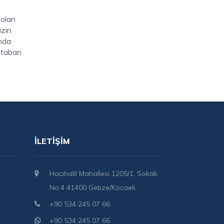
 olan
izin
unda
i taban
İLETIŞIM
Hacıhalil Mahallesi 1205/1. Sokak
No:4 41400 Gebze/Kocaeli.
+90 534 245 07 66
+90 534 245 07 66