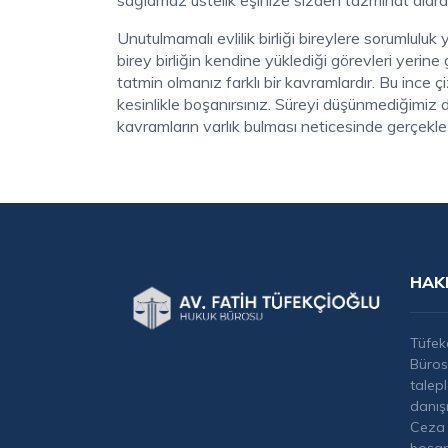
sağlamaz üstelik eşinize sizden tazminat alar
Unutulmamalı evlilik birliği bireylere sorumluluk y
birey birliğin kendine yüklediği görevleri yerine
tatmin olmanız farklı bir kavramlardır. Bu ince
kesinlikle boşanırsınız. Süreyi düşünmediğimiz
kavramların varlık bulması neticesinde gerçekle
HAK
Tüfek
Büros
talep
danış
Ceza 