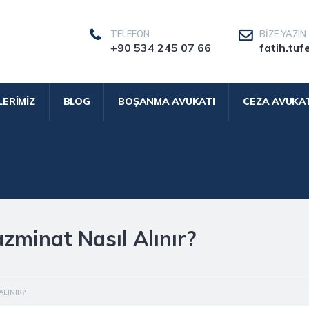
TELEFON
BIZE YAZIN
+90 534 245 07 66
fatih.tuf
LERIMIZ
BLOG
BOŞANMA AVUKATI
CEZA AVUKAT
minat Nasıl Alınır?
ALINIR?