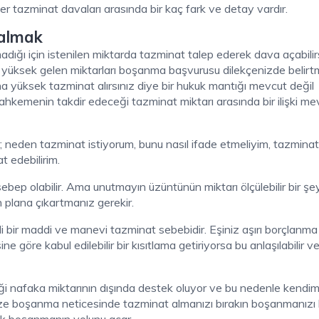
r tazminat davaları arasında bir kaç fark ve detay vardır.
almak
dığı için istenilen miktarda tazminat talep ederek dava açabilirs
le yüksek gelen miktarları boşanma başvurusu dilekçenizde belirt
ha yüksek tazminat alırsınız diye bir hukuk mantığı mevcut değil
mahkemenin takdir edeceği tazminat miktarı arasında bir ilişki me
 neden tazminat istiyorum, bunu nasıl ifade etmeliyim, tazminat
t edebilirim.
ebep olabilir. Ama unutmayın üzüntünün miktarı ölçülebilir bir şe
 plana çıkartmanız gerekir.
di bir maddi ve manevi tazminat sebebidir. Eşiniz aşırı borçlanma
ne göre kabul edilebilir bir kısıtlama getiriyorsa bu anlaşılabilir v
ği nafaka miktarının dışında destek oluyor ve bu nedenle kendim
ze boşanma neticesinde tazminat almanızı bırakın boşanmanızı 