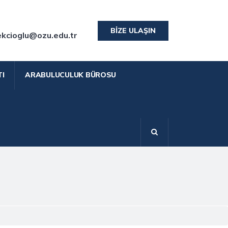
BIZE ULAŞIN
ekcioglu@ozu.edu.tr
I
ARABULUCULUK BÜROSU