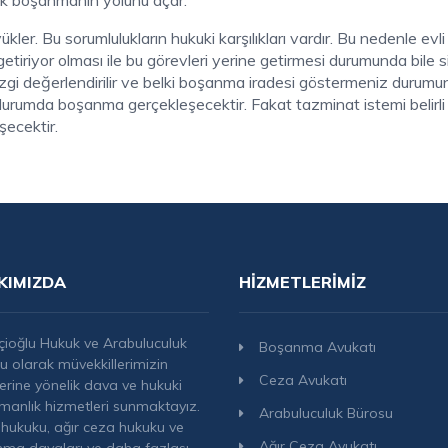
ak boşanmanın yolunu açar.
ükler. Bu sorumlulukların hukuki karşılıkları vardır. Bu nedenle evli
 getiriyor olması ile bu görevleri yerine getirmesi durumunda bile s
 çizgi değerlendirilir ve belki boşanma iradesi göstermeniz durum
 durumda boşanma gerçekleşecektir. Fakat tazminat istemi belirl
şecektir.
KIMIZDA
HIZMETLERIMIZ
çioğlu Hukuk ve Arabuluculuk
Boşanma Avukatı
u olarak müvekkillerimizin
Ceza Avukatı
lerine yönelik dava ve hukuki
manlık hizmetleri sunmaktayız.
Arabuluculuk Bürosu
hukuku, ağır ceza hukuku ve
Ağır Ceza Avukatı