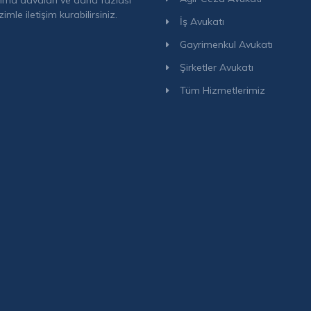
ma davaları ve daha fazlası
izimle iletişim kurabilirsiniz.
İş Avukatı
Gayrimenkul Avukatı
Şirketler Avukatı
Tüm Hizmetlerimiz