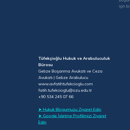
boşan
için b
Tüfekçioğlu Hukuk ve Arabuluculuk
Bürosu
Gebze Boşanma Avukatı ve Ceza
Avukatı | Gebze Arabulucu
www.avfatihtufekcioglu.com
fatih.tufekcioglu@ozu.edu.tr
+90 534 245 07 66
➤ Hukuk Blogumuzu Ziyaret Edin
➤ Google İşletme Profilimizi Ziyaret
Edin