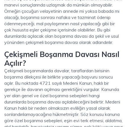
manevi sonuçlarında uzlaşmak da mümkün olmayabilir.
Örneğin çocuğun velayetinin annede mi yoksa babada mı
olacağı, boşanma sonrası nafaka ve tazminat ödenip
ödenmeyeceği, mal paylaşımının nasıl yapılacağı gibi bir
çok hususta eşler çekişme içerisinde olabilirler. Bu gibi
durumlarda açılacak olan boşanma davası da şekil ve usul
yönünden
çekişmeli boşanma
davası olarak adlandırılır.
Çekişmeli Boşanma Davası Nasıl
Açılır?
Çekişmeli boşanmalarda davalar, taraflardan birisinin
boşanma dilekçesi ile birlikte yapacağı başvuru sonucu
açılır. Bu noktada 4721 sayılı Medeni Kanun, haklı bir
gerekçe ile davanın açılması gerektiğini vurgular. Kanunda
yer alan genel ve özel boşanma sebepleri hangi
durumlarda boşanma davası açılabileceğini belirtir. Medeni
Kanun haklı bir neden olmaksızın evliliğin yasal olarak
sonlandırılamayacağına hükmetmiştir. Söz konusu kanuna
göre özel boşanma sebepleri, eşin evi terk etmesi, aldatma,
akıl hastalığı, haysiyetsiz yaşam sürme, pek kötü veya onur