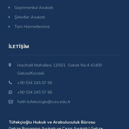
Gayrimenkul Avukatı
Şirketler Avukatı
Tüm Hizmetlerimiz
İLETIŞIM
Hacıhalil Mahallesi 1205/1. Sokak No:4 41400
Gebze/Kocaeli.
+90 534 245 07 66
+90 534 245 07 66
fatih.tufekcioglu@ozu.edu.tr
Tüfekçioğlu Hukuk ve Arabuluculuk Bürosu
Gebze Boşanma Avukatı ve Ceza Avukatı | Gebze