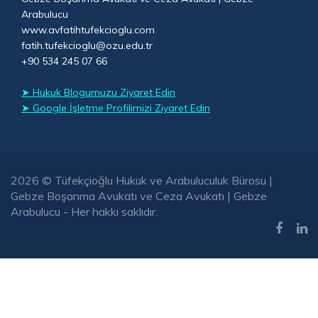
Arabulucu
www.avfatihtufekcioglu.com
fatih.tufekcioglu@ozu.edu.tr
+90 534 245 07 66
➤ Hukuk Blogumuzu Ziyaret Edin
➤ Google İşletme Profilimizi Ziyaret Edin
2026 © Tüfekçioğlu Hukuk ve Arabuluculuk Bürosu |
Gebze Boşanma Avukatı ve Ceza Avukatı | Gebze
Arabulucu - Her hakkı saklıdır.