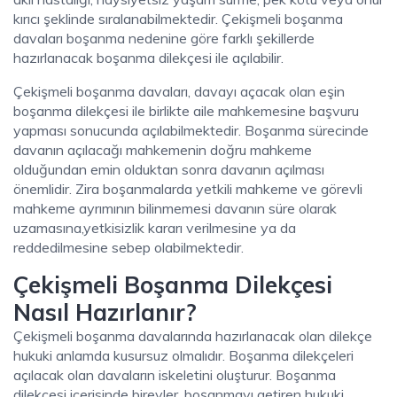
kırıcı şeklinde sıralanabilmektedir. Çekişmeli boşanma
davaları boşanma nedenine göre farklı şekillerde
hazırlanacak boşanma dilekçesi ile açılabilir.
Çekişmeli boşanma davaları, davayı açacak olan eşin
boşanma dilekçesi ile birlikte aile mahkemesine başvuru
yapması sonucunda açılabilmektedir. Boşanma sürecinde
davanın açılacağı mahkemenin doğru mahkeme
olduğundan emin olduktan sonra davanın açılması
önemlidir. Zira boşanmalarda yetkili mahkeme ve görevli
mahkeme ayrımının bilinmemesi davanın süre olarak
uzamasına,yetkisizlik kararı verilmesine ya da
reddedilmesine sebep olabilmektedir.
Çekişmeli Boşanma Dilekçesi
Nasıl Hazırlanır?
Çekişmeli boşanma davalarında hazırlanacak olan dilekçe
hukuki anlamda kusursuz olmalıdır. Boşanma dilekçeleri
açılacak olan davaların iskeletini oluşturur. Boşanma
dilekçesi içerisinde bireyler, boşanmayı getiren hukuki