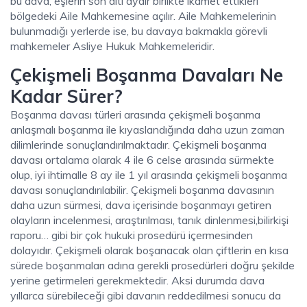
bu dava, eşlerin son altı aydır birlikte ikamet ettikleri
bölgedeki Aile Mahkemesine açılır. Aile Mahkemelerinin
bulunmadığı yerlerde ise, bu davaya bakmakla görevli
mahkemeler Asliye Hukuk Mahkemeleridir.
Çekişmeli Boşanma Davaları Ne
Kadar Sürer?
Boşanma davası türleri arasında çekişmeli boşanma
anlaşmalı boşanma ile kıyaslandığında daha uzun zaman
dilimlerinde sonuçlandırılmaktadır. Çekişmeli boşanma
davası ortalama olarak 4 ile 6 celse arasında sürmekte
olup, iyi ihtimalle 8 ay ile 1 yıl arasında çekişmeli boşanma
davası sonuçlandırılabilir. Çekişmeli boşanma davasının
daha uzun sürmesi, dava içerisinde boşanmayı getiren
olayların incelenmesi, araştırılması, tanık dinlenmesi,bilirkişi
raporu… gibi bir çok hukuki prosedürü içermesinden
dolayıdır. Çekişmeli olarak boşanacak olan çiftlerin en kısa
sürede boşanmaları adına gerekli prosedürleri doğru şekilde
yerine getirmeleri gerekmektedir. Aksi durumda dava
yıllarca sürebileceği gibi davanın reddedilmesi sonucu da