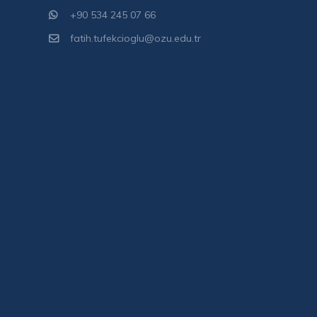
+90 534 245 07 66
fatih.tufekcioglu@ozu.edu.tr