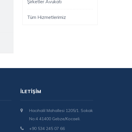
Şirketler Avukatı
Tüm Hizmetlerimiz
İLETIŞIM
Hacıhalil Mahallesi 1205/1. Sokak
No:4 41400 Gebze/Kocaeli.
+90 534 245 07 66