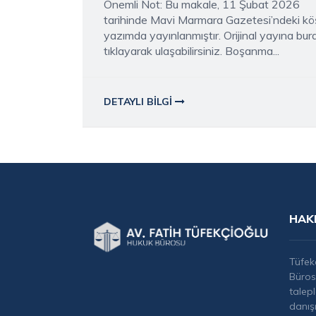
Önemli Not: Bu makale, 11 Şubat 2026
tarihinde Mavi Marmara Gazetesi’ndeki kö
yazımda yayınlanmıştır. Orijinal yayına bur
tıklayarak ulaşabilirsiniz. Boşanma...
DETAYLI BILGI
HAK
Tüfek
Büros
talep
danış