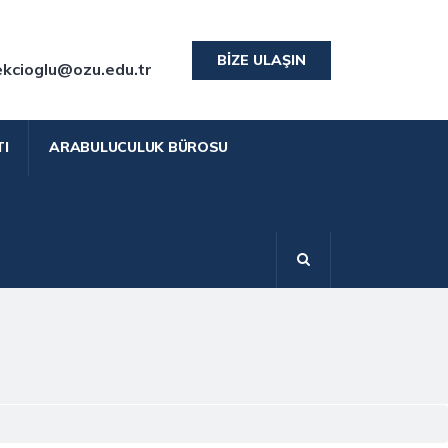
BIZE ULAŞIN
ekcioglu@ozu.edu.tr
I
ARABULUCULUK BÜROSU