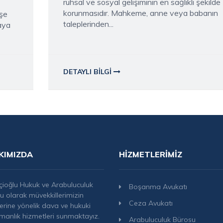
ruhsal ve sosyal gelişiminin en sağlıklı şekilde
korunmasıdır. Mahkeme, anne veya babanın
şe
taleplerinden...
aya
DETAYLI BILGI
KIMIZDA
HIZMETLERIMIZ
çioğlu Hukuk ve Arabuluculuk
Boşanma Avukatı
u olarak müvekkillerimizin
Ceza Avukatı
lerine yönelik dava ve hukuki
manlık hizmetleri sunmaktayız.
Arabuluculuk Bürosu