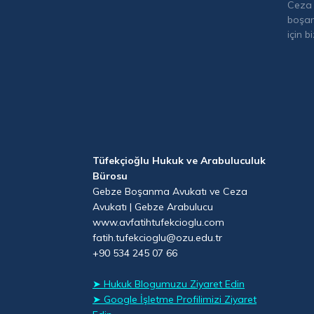
Ceza 
boşan
için b
Tüfekçioğlu Hukuk ve Arabuluculuk
Bürosu
Gebze Boşanma Avukatı ve Ceza
Avukatı | Gebze Arabulucu
www.avfatihtufekcioglu.com
fatih.tufekcioglu@ozu.edu.tr
+90 534 245 07 66
➤ Hukuk Blogumuzu Ziyaret Edin
➤ Google İşletme Profilimizi Ziyaret