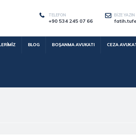
TELEFON
BIZE YAZIN
+90 534 245 07 66
fatih.tuf
LERIMIZ
BLOG
BOŞANMA AVUKATI
CEZA AVUKAT