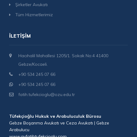
Şirketler Avukatı
Tüm Hizmetlerimiz
İLETIŞIM
Hacıhalil Mahallesi 1205/1. Sokak No:4 41400
Gebze/Kocaeli.
+90 534 245 07 66
+90 534 245 07 66
fatih.tufekcioglu@ozu.edu.tr
Tüfekçioğlu Hukuk ve Arabuluculuk Bürosu
Gebze Boşanma Avukatı ve Ceza Avukatı | Gebze
Arabulucu
www.avfatihtufekcioglu.com