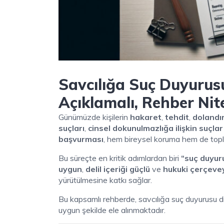
Savcılığa Suç Duyurusu 
Açıklamalı, Rehber Nit
Günümüzde kişilerin
hakaret
,
tehdit
,
dolandırı
suçları
,
cinsel dokunulmazlığa ilişkin suçlar
başvurması
, hem bireysel koruma hem de topl
Bu süreçte en kritik adımlardan biri
“suç duyur
uygun
,
delil içeriği güçlü
ve
hukuki çerçeve
yürütülmesine katkı sağlar.
Bu kapsamlı rehberde, savcılığa suç duyurusu d
uygun şekilde ele alınmaktadır.