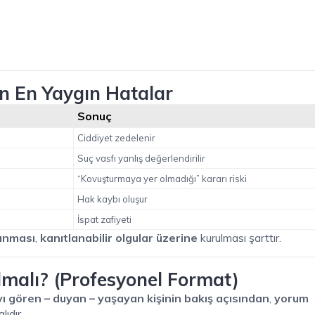
lan En Yaygın Hatalar
Sonuç
Ciddiyet zedelenir
Suç vasfı yanlış değerlendirilir
“Kovuşturmaya yer olmadığı” kararı riski
Hak kaybı oluşur
İspat zafiyeti
anması
,
kanıtlanabilir olgular üzerine
kurulması şarttır.
ılmalı? (Profesyonel Format)
yı gören – duyan – yaşayan kişinin bakış açısından
,
yorum
ıdır.