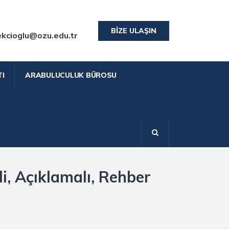
BIZE ULAŞIN
ekcioglu@ozu.edu.tr
I
ARABULUCULUK BÜROSU
li, Açıklamalı, Rehber