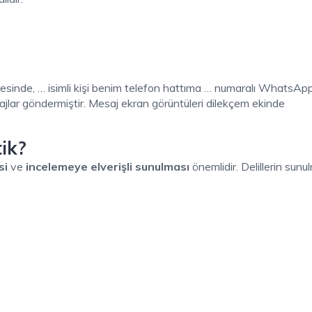
esinde, … isimli kişi benim telefon hattıma … numaralı WhatsAp
sajlar göndermiştir. Mesaj ekran görüntüleri dilekçem ekinde
ik?
si
ve
incelemeye elverişli sunulması
önemlidir. Delillerin sunu