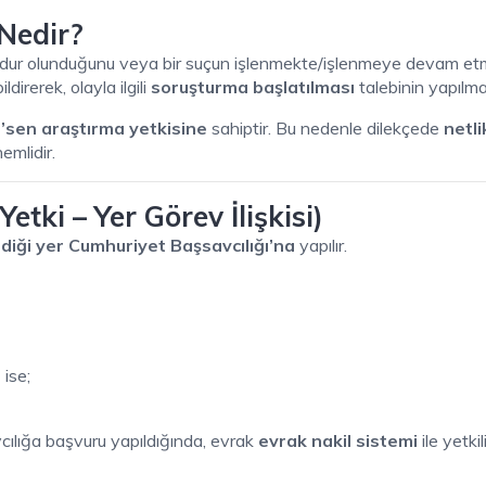
 Nedir?
mağdur olunduğunu veya bir suçun işlenmekte/işlenmeye devam e
ildirerek, olayla ilgili
soruşturma başlatılması
talebinin yapılmas
’sen araştırma yetkisine
sahiptir. Bu nedenle dilekçede
netli
mlidir.
etki – Yer Görev İlişkisi)
ndiği yer Cumhuriyet Başsavcılığı’na
yapılır.
i
ise;
cılığa başvuru yapıldığında, evrak
evrak nakil sistemi
ile yetkil