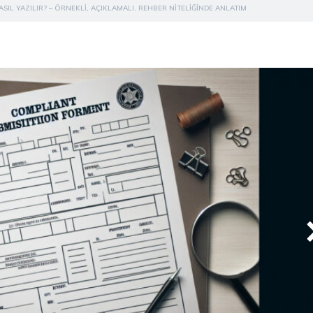
SIL YAZILIR? – ÖRNEKLI, AÇIKLAMALI, REHBER NITELIĞINDE ANLATIM