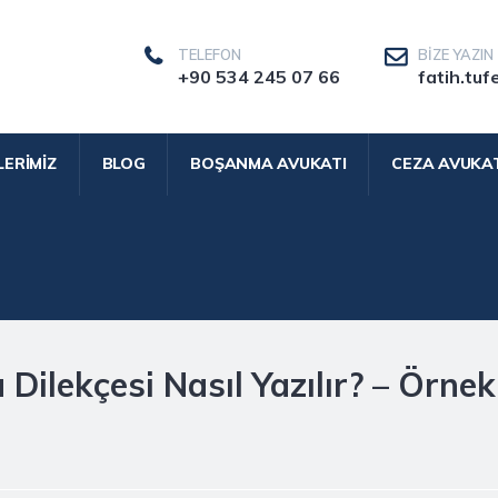
TELEFON
BIZE YAZIN
+90 534 245 07 66
fatih.tuf
LERIMIZ
BLOG
BOŞANMA AVUKATI
CEZA AVUKAT
Dilekçesi Nasıl Yazılır? – Örnek