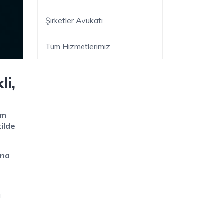
Şirketler Avukatı
Tüm Hizmetlerimiz
li,
im
ilde
na
a