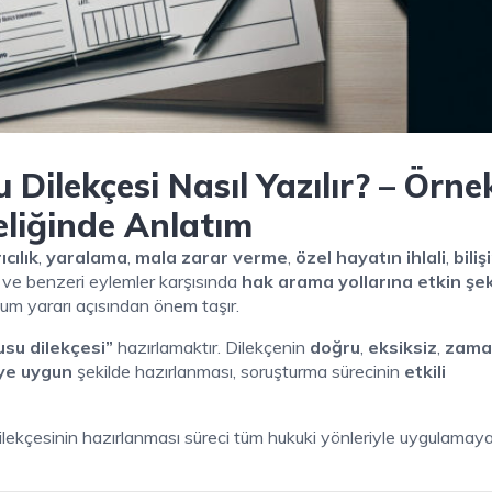
Dilekçesi Nasıl Yazılır? – Örnek
eliğinde Anlatım
cılık
,
yaralama
,
mala zarar verme
,
özel hayatın ihlali
,
biliş
ve benzeri eylemler karşısında
hak arama yollarına etkin şek
um yararı açısından önem taşır.
usu dilekçesi”
hazırlamaktır. Dilekçenin
doğru
,
eksiksiz
,
zama
ye uygun
şekilde hazırlanması, soruşturma sürecinin
etkili
ilekçesinin hazırlanması süreci tüm hukuki yönleriyle uygulamay