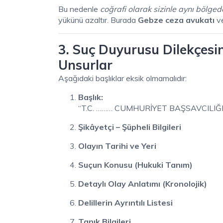
Bu nedenle
coğrafi olarak sizinle aynı bölge
yükünü azaltır. Burada
Gebze ceza avukatı
v
3. Suç Duyurusu Dilekçes
Unsurlar
Aşağıdaki başlıklar eksik olmamalıdır:
Başlık:
“T.C. ……… CUMHURİYET BAŞSAVCILIĞ
Şikâyetçi – Şüpheli Bilgileri
Olayın Tarihi ve Yeri
Suçun Konusu (Hukuki Tanım)
Detaylı Olay Anlatımı (Kronolojik)
Delillerin Ayrıntılı Listesi
Tanık Bilgileri