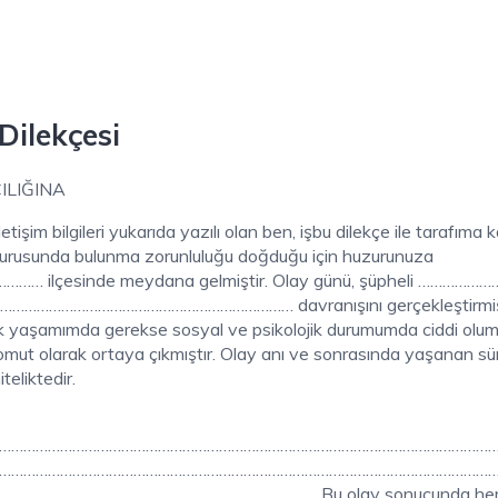
Dilekçesi
LIĞINA
etişim bilgileri yukarıda yazılı olan ben, işbu dilekçe ile tarafıma k
uyurusunda bulunma zorunluluğu doğduğu için huzurunuza
 ………… ilçesinde meydana gelmiştir. Olay günü, şüpheli ………………
………………………………………………………………… davranışını gerçekleştirmişt
ük yaşamımda gerekse sosyal ve psikolojik durumumda ciddi olu
omut olarak ortaya çıkmıştır. Olay anı ve sonrasında yaşanan sü
teliktedir.
…………………………………………………………………………………………………………
…………………………………………………………………………………………………………
……………………………………………………………… Bu olay sonucunda he