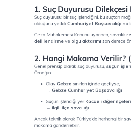
1. Suç Duyurusu Dilekçesi
Suç duyurusu; bir suç işlendiğini, bu suçtan 
olduğunu yetkili
Cumhuriyet Başsavcılığı’na
b
Ceza Muhakemesi Kanunu uyarınca, savcılık
re
delillendirme
ve
olgu aktarımı
son derece öne
2. Hangi Makama Verilir? (Y
Genel prensip olarak suç duyurusu,
suçun işle
Örneğin:
Olay
Gebze
sınırları içinde geçtiyse;
→ Gebze Cumhuriyet Başsavcılığı
Suçun işlendiği yer
Kocaeli diğer ilçeler
→ ilgili ilçe savcılığı
Ancak teknik olarak Türkiye’de herhangi bir sav
makama gönderilebilir.