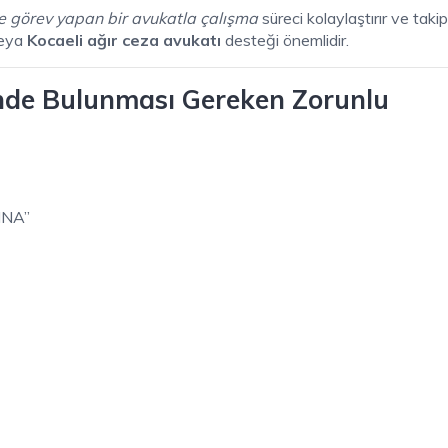
de görev yapan bir avukatla çalışma
süreci kolaylaştırır ve takip
eya
Kocaeli ağır ceza avukatı
desteği önemlidir.
inde Bulunması Gereken Zorunlu
INA”