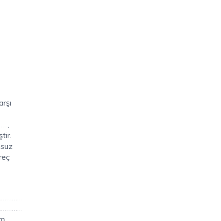
arşı
……,
ir.
msuz
reç
……………
……………
m