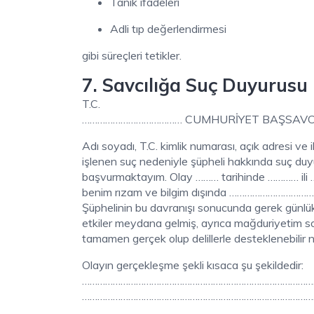
Tanık ifadeleri
Adli tıp değerlendirmesi
gibi süreçleri tetikler.
7. Savcılığa Suç Duyurusu 
T.C.
………………………………… CUMHURİYET BAŞSAVCI
Adı soyadı, T.C. kimlik numarası, açık adresi ve il
işlenen suç nedeniyle şüpheli hakkında suç d
başvurmaktayım. Olay ……… tarihinde ………… ili
benim rızam ve bilgim dışında …………………………
Şüphelinin bu davranışı sonucunda gerek günl
etkiler meydana gelmiş, ayrıca mağduriyetim s
tamamen gerçek olup delillerle desteklenebilir ni
Olayın gerçekleşme şekli kısaca şu şekildedir:
………………………………………………………………………………
………………………………………………………………………………
……………………………………………………………………………………