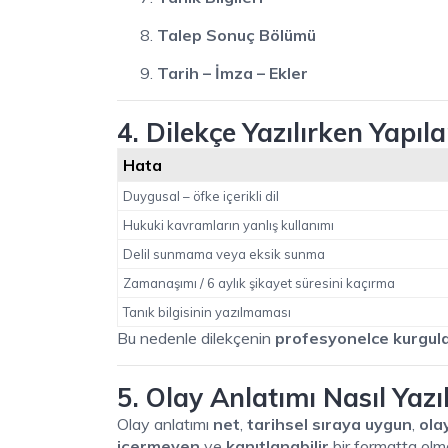
Talep Sonuç Bölümü
Tarih – İmza – Ekler
4. Dilekçe Yazılırken Yapı
Hata
Duygusal – öfke içerikli dil
Hukuki kavramların yanlış kullanımı
Delil sunmama veya eksik sunma
Zamanaşımı / 6 aylık şikayet süresini kaçırma
Tanık bilgisinin yazılmaması
Bu nedenle dilekçenin
profesyonelce kurgul
5. Olay Anlatımı Nasıl Yaz
Olay anlatımı
net
,
tarihsel sıraya uygun
,
ola
içermeyen
ve
kanıtlanabilir
bir formatta olmal