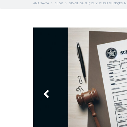
ANA SAYFA
BLOG
SAVCILIĞA SUÇ DUYURUSU DILEKÇESI NA